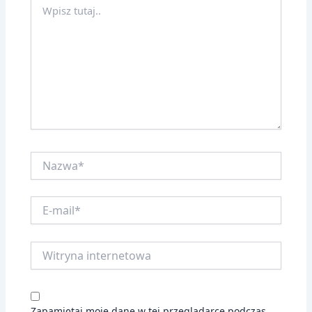
Wpisz
tutaj..
Nazwa*
E-
mail*
Witryna
internetowa
Zapamiętaj moje dane w tej przeglądarce podczas