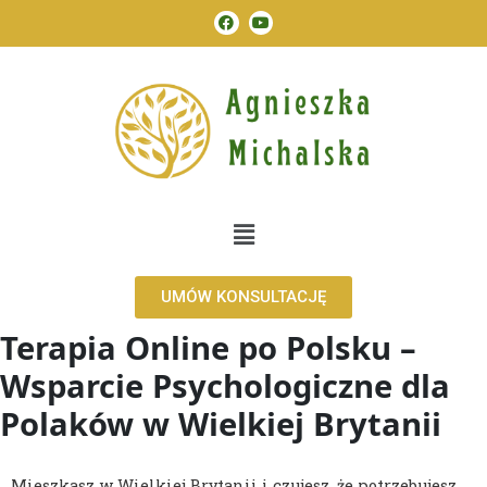
Przejdź
F
Y
do
a
o
c
u
treści
e
t
b
u
o
b
o
e
k
Menu
UMÓW KONSULTACJĘ
Terapia Online po Polsku –
Wsparcie Psychologiczne dla
Polaków w Wielkiej Brytanii
Mieszkasz w Wielkiej Brytanii i czujesz, że potrzebujesz